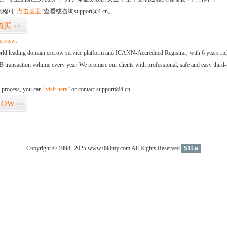
流程可
“点击这里”
查看或咨询support@4.cn。
购买
>>
erview:
orld leading domain escrow service platform and ICANN-Accredited Registrar, with 6 years ri
 transaction volume every year. We promise our clients with professional, safe and easy third-
.
d process, you can
“visit here”
or contact support@4.cn.
NOW
>>
Copyright © 1998 -2025 www.098my.com All Rights Reserved
51La