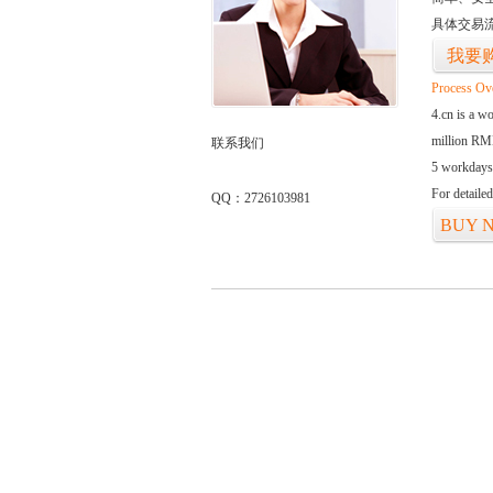
具体交易
我要
Process Ov
4.cn is a w
million RMB
联系我们
5 workdays
For detaile
QQ：2726103981
BUY 