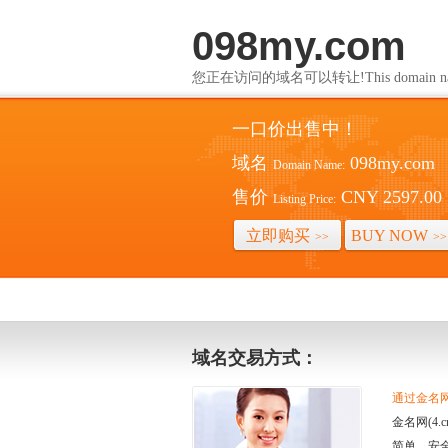
098my.com
您正在访问的域名可以转让!This domain name i
一口价出售中！
域名
098my.com
Domain Name:
售价
CNY 2597.00
Listing Price:
立即购买
BUY NOW
>>
>>
域名交易方式：
通过金名网(
金名网(4
简单、安